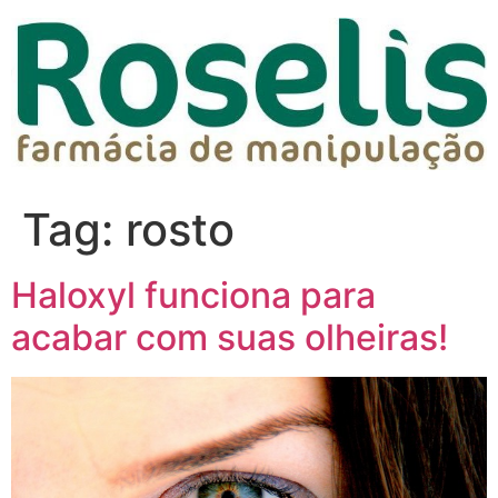
Tag:
rosto
Haloxyl funciona para
acabar com suas olheiras!