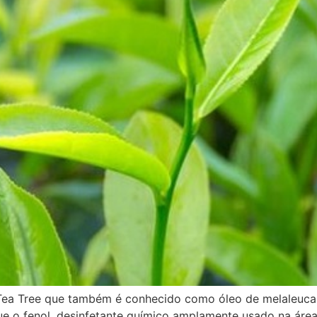
 Tea Tree que também é conhecido como óleo de melaleuca 
 o fenol, desinfetante químico amplamente usado na área i