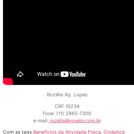
Rozélis Ap. Lopes
CRF 10234
Fone: (11) 2965-7300
e-mail:
rozelis@roselis.com.br
Com as tags
Benefícios da Atividade Física
,
Ginástica